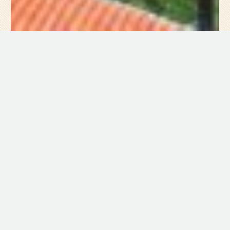
Mi na našoj web stranici koristimo kolačiće kako bismo vam pružili
najbolje korisničko iskustvo. Više o kolačićima koje koristimo (ili ih
isključiti) možete naći u
postavkama
. Ovdje možete pročitati
naša
pravila privatnosti
na ovoj web stranici.
Prihvaćam